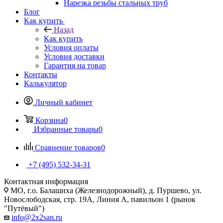
Нарезка резьбы стальных труб
Блог
Как купить
Назад
Как купить
Условия оплаты
Условия доставки
Гарантия на товар
Контакты
Калькулятор
Личный кабинет
Корзина
0
Избранные товары
0
Сравнение товаров
0
+7 (495) 532‑34‑31
Контактная информация
МО, г.о. Балашиха (Железнодорожный), д. Пуршево, ул.
Новослободская, стр. 19А, Линия А, павильон 1 (рынок
"Путёвый")
info@2x2san.ru