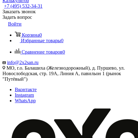
Калькулятор
+7 (495) 532‑34‑31
Заказать звонок
Задать вопрос
Войти
Корзина
0
Избранные товары
0
Сравнение товаров
0
info@2x2san.ru
МО, г.о. Балашиха (Железнодорожный), д. Пуршево, ул.
Новослободская, стр. 19А, Линия А, павильон 1 (рынок
"Путёвый")
Вконтакте
Instagram
WhatsApp