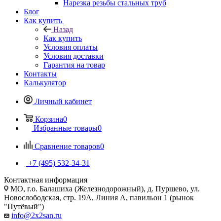
Нарезка резьбы стальных труб
Блог
Как купить
Назад
Как купить
Условия оплаты
Условия доставки
Гарантия на товар
Контакты
Калькулятор
Личный кабинет
Корзина
0
Избранные товары
0
Сравнение товаров
0
+7 (495) 532‑34‑31
Контактная информация
МО, г.о. Балашиха (Железнодорожный), д. Пуршево, ул.
Новослободская, стр. 19А, Линия А, павильон 1 (рынок
"Путёвый")
info@2x2san.ru