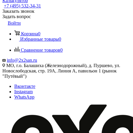
Калькулятор
+7 (495) 532‑34‑31
Заказать звонок
Задать вопрос
Войти
Корзина
0
Избранные товары
0
Сравнение товаров
0
info@2x2san.ru
МО, г.о. Балашиха (Железнодорожный), д. Пуршево, ул.
Новослободская, стр. 19А, Линия А, павильон 1 (рынок
"Путёвый")
Вконтакте
Instagram
WhatsApp