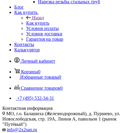
Нарезка резьбы стальных труб
Блог
Как купить
Назад
Как купить
Условия оплаты
Условия доставки
Гарантия на товар
Контакты
Калькулятор
Личный кабинет
Корзина
0
Избранные товары
0
Сравнение товаров
0
+7 (495) 532‑34‑31
Контактная информация
МО, г.о. Балашиха (Железнодорожный), д. Пуршево, ул.
Новослободская, стр. 19А, Линия А, павильон 1 (рынок
"Путёвый")
info@2x2san.ru