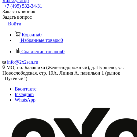
Калькулятор
+7 (495) 532‑34‑31
Заказать звонок
Задать вопрос
Войти
Корзина
0
Избранные товары
0
Сравнение товаров
0
info@2x2san.ru
МО, г.о. Балашиха (Железнодорожный), д. Пуршево, ул.
Новослободская, стр. 19А, Линия А, павильон 1 (рынок
"Путёвый")
Вконтакте
Instagram
WhatsApp