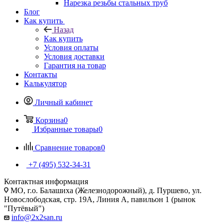
Нарезка резьбы стальных труб
Блог
Как купить
Назад
Как купить
Условия оплаты
Условия доставки
Гарантия на товар
Контакты
Калькулятор
Личный кабинет
Корзина
0
Избранные товары
0
Сравнение товаров
0
+7 (495) 532‑34‑31
Контактная информация
МО, г.о. Балашиха (Железнодорожный), д. Пуршево, ул.
Новослободская, стр. 19А, Линия А, павильон 1 (рынок
"Путёвый")
info@2x2san.ru