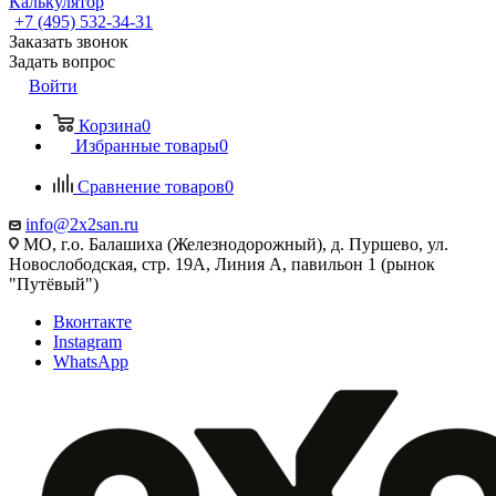
Калькулятор
+7 (495) 532‑34‑31
Заказать звонок
Задать вопрос
Войти
Корзина
0
Избранные товары
0
Сравнение товаров
0
info@2x2san.ru
МО, г.о. Балашиха (Железнодорожный), д. Пуршево, ул.
Новослободская, стр. 19А, Линия А, павильон 1 (рынок
"Путёвый")
Вконтакте
Instagram
WhatsApp