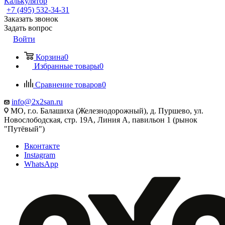
Калькулятор
+7 (495) 532‑34‑31
Заказать звонок
Задать вопрос
Войти
Корзина
0
Избранные товары
0
Сравнение товаров
0
info@2x2san.ru
МО, г.о. Балашиха (Железнодорожный), д. Пуршево, ул.
Новослободская, стр. 19А, Линия А, павильон 1 (рынок
"Путёвый")
Вконтакте
Instagram
WhatsApp