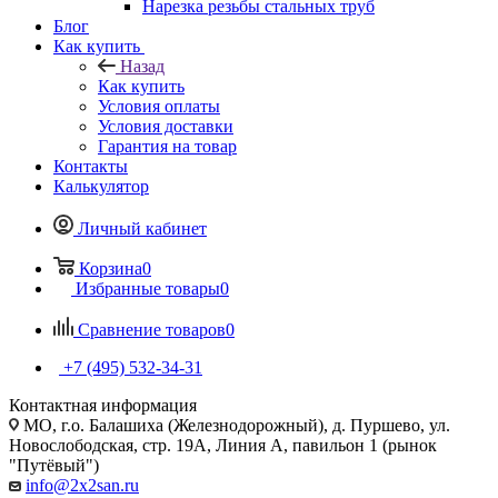
Нарезка резьбы стальных труб
Блог
Как купить
Назад
Как купить
Условия оплаты
Условия доставки
Гарантия на товар
Контакты
Калькулятор
Личный кабинет
Корзина
0
Избранные товары
0
Сравнение товаров
0
+7 (495) 532‑34‑31
Контактная информация
МО, г.о. Балашиха (Железнодорожный), д. Пуршево, ул.
Новослободская, стр. 19А, Линия А, павильон 1 (рынок
"Путёвый")
info@2x2san.ru