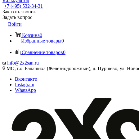
Калькулятор
+7 (495) 532‑34‑31
Заказать звонок
Задать вопрос
Войти
Корзина
0
Избранные товары
0
Сравнение товаров
0
info@2x2san.ru
МО, г.о. Балашиха (Железнодорожный), д. Пуршево, ул. Новос
Вконтакте
Instagram
WhatsApp