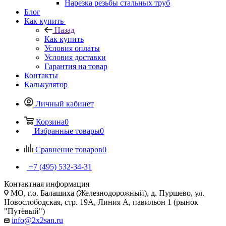
Нарезка резьбы стальных труб
Блог
Как купить
Назад
Как купить
Условия оплаты
Условия доставки
Гарантия на товар
Контакты
Калькулятор
Личный кабинет
Корзина
0
Избранные товары
0
Сравнение товаров
0
+7 (495) 532‑34‑31
Контактная информация
МО, г.о. Балашиха (Железнодорожный), д. Пуршево, ул.
Новослободская, стр. 19А, Линия А, павильон 1 (рынок
"Путёвый")
info@2x2san.ru