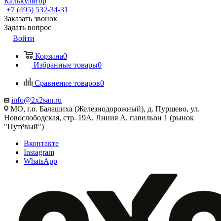
Калькулятор
+7 (495) 532‑34‑31
Заказать звонок
Задать вопрос
Войти
Корзина
0
Избранные товары
0
Сравнение товаров
0
info@2x2san.ru
МО, г.о. Балашиха (Железнодорожный), д. Пуршево, ул.
Новослободская, стр. 19А, Линия А, павильон 1 (рынок
"Путёвый")
Вконтакте
Instagram
WhatsApp