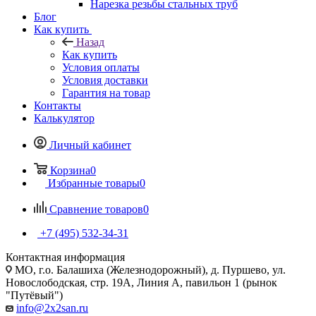
Нарезка резьбы стальных труб
Блог
Как купить
Назад
Как купить
Условия оплаты
Условия доставки
Гарантия на товар
Контакты
Калькулятор
Личный кабинет
Корзина
0
Избранные товары
0
Сравнение товаров
0
+7 (495) 532‑34‑31
Контактная информация
МО, г.о. Балашиха (Железнодорожный), д. Пуршево, ул.
Новослободская, стр. 19А, Линия А, павильон 1 (рынок
"Путёвый")
info@2x2san.ru