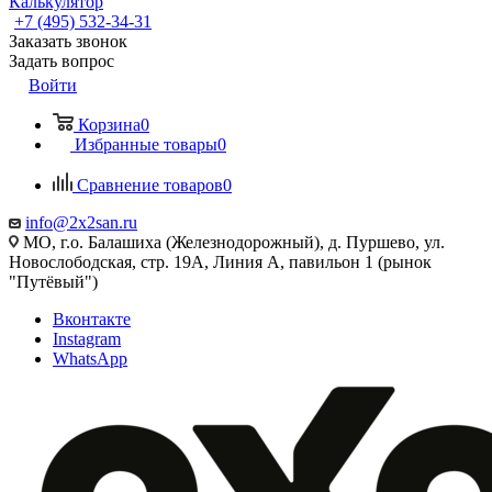
Калькулятор
+7 (495) 532‑34‑31
Заказать звонок
Задать вопрос
Войти
Корзина
0
Избранные товары
0
Сравнение товаров
0
info@2x2san.ru
МО, г.о. Балашиха (Железнодорожный), д. Пуршево, ул.
Новослободская, стр. 19А, Линия А, павильон 1 (рынок
"Путёвый")
Вконтакте
Instagram
WhatsApp