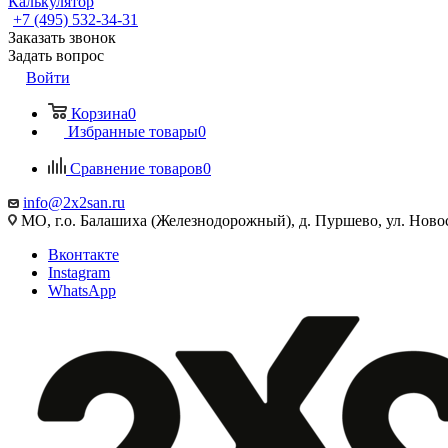
Калькулятор
+7 (495) 532‑34‑31
Заказать звонок
Задать вопрос
Войти
Корзина
0
Избранные товары
0
Сравнение товаров
0
info@2x2san.ru
МО, г.о. Балашиха (Железнодорожный), д. Пуршево, ул. Новос
Вконтакте
Instagram
WhatsApp