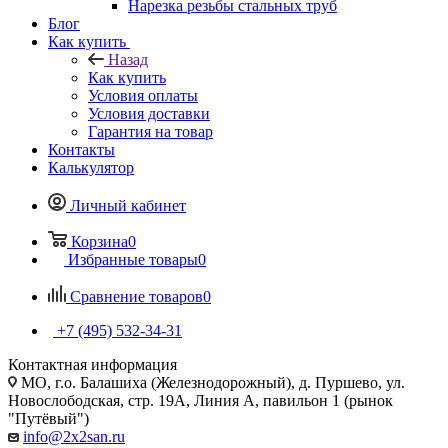
Нарезка резьбы стальных труб
Блог
Как купить
Назад
Как купить
Условия оплаты
Условия доставки
Гарантия на товар
Контакты
Калькулятор
Личный кабинет
Корзина
0
Избранные товары
0
Сравнение товаров
0
+7 (495) 532‑34‑31
Контактная информация
МО, г.о. Балашиха (Железнодорожный), д. Пуршево, ул.
Новослободская, стр. 19А, Линия А, павильон 1 (рынок
"Путёвый")
info@2x2san.ru