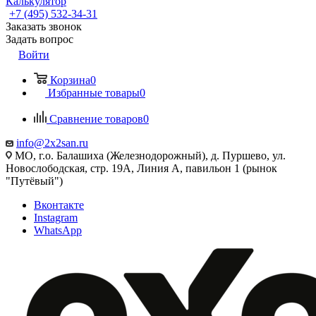
Калькулятор
+7 (495) 532‑34‑31
Заказать звонок
Задать вопрос
Войти
Корзина
0
Избранные товары
0
Сравнение товаров
0
info@2x2san.ru
МО, г.о. Балашиха (Железнодорожный), д. Пуршево, ул.
Новослободская, стр. 19А, Линия А, павильон 1 (рынок
"Путёвый")
Вконтакте
Instagram
WhatsApp