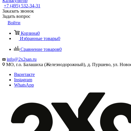
Калькулятор
+7 (495) 532‑34‑31
Заказать звонок
Задать вопрос
Войти
Корзина
0
Избранные товары
0
Сравнение товаров
0
info@2x2san.ru
МО, г.о. Балашиха (Железнодорожный), д. Пуршево, ул. Новос
Вконтакте
Instagram
WhatsApp