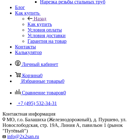
Нарезка резьбы стальных труб
Блог
Как купить
Назад
Как купить
Условия оплаты
Условия доставки
Гарантия на товар
Контакты
Калькулятор
Личный кабинет
Корзина
0
Избранные товары
0
Сравнение товаров
0
+7 (495) 532‑34‑31
Контактная информация
МО, г.о. Балашиха (Железнодорожный), д. Пуршево, ул.
Новослободская, стр. 19А, Линия А, павильон 1 (рынок
"Путёвый")
info@2x2san.ru