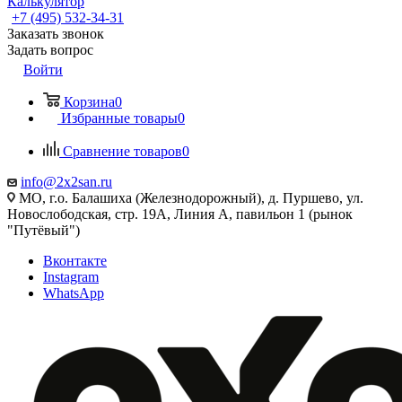
Калькулятор
+7 (495) 532‑34‑31
Заказать звонок
Задать вопрос
Войти
Корзина
0
Избранные товары
0
Сравнение товаров
0
info@2x2san.ru
МО, г.о. Балашиха (Железнодорожный), д. Пуршево, ул.
Новослободская, стр. 19А, Линия А, павильон 1 (рынок
"Путёвый")
Вконтакте
Instagram
WhatsApp