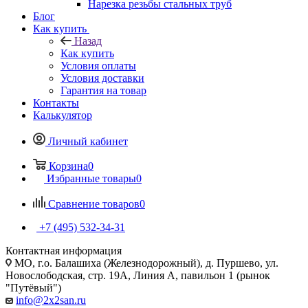
Нарезка резьбы стальных труб
Блог
Как купить
Назад
Как купить
Условия оплаты
Условия доставки
Гарантия на товар
Контакты
Калькулятор
Личный кабинет
Корзина
0
Избранные товары
0
Сравнение товаров
0
+7 (495) 532‑34‑31
Контактная информация
МО, г.о. Балашиха (Железнодорожный), д. Пуршево, ул.
Новослободская, стр. 19А, Линия А, павильон 1 (рынок
"Путёвый")
info@2x2san.ru