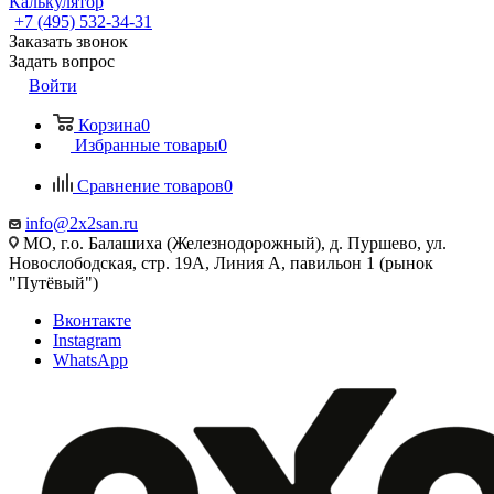
Калькулятор
+7 (495) 532‑34‑31
Заказать звонок
Задать вопрос
Войти
Корзина
0
Избранные товары
0
Сравнение товаров
0
info@2x2san.ru
МО, г.о. Балашиха (Железнодорожный), д. Пуршево, ул.
Новослободская, стр. 19А, Линия А, павильон 1 (рынок
"Путёвый")
Вконтакте
Instagram
WhatsApp