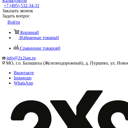
Калькулятор
+7 (495) 532‑34‑31
Заказать звонок
Задать вопрос
Войти
Корзина
0
Избранные товары
0
Сравнение товаров
0
info@2x2san.ru
МО, г.о. Балашиха (Железнодорожный), д. Пуршево, ул. Новос
Вконтакте
Instagram
WhatsApp