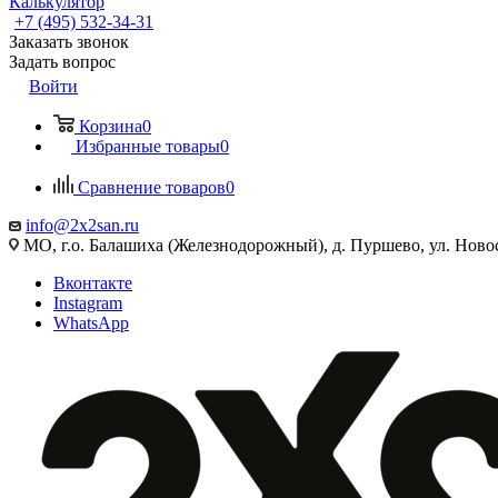
Калькулятор
+7 (495) 532‑34‑31
Заказать звонок
Задать вопрос
Войти
Корзина
0
Избранные товары
0
Сравнение товаров
0
info@2x2san.ru
МО, г.о. Балашиха (Железнодорожный), д. Пуршево, ул. Новос
Вконтакте
Instagram
WhatsApp