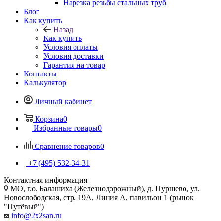
Нарезка резьбы стальных труб
Блог
Как купить
Назад
Как купить
Условия оплаты
Условия доставки
Гарантия на товар
Контакты
Калькулятор
Личный кабинет
Корзина
0
Избранные товары
0
Сравнение товаров
0
+7 (495) 532‑34‑31
Контактная информация
МО, г.о. Балашиха (Железнодорожный), д. Пуршево, ул.
Новослободская, стр. 19А, Линия А, павильон 1 (рынок
"Путёвый")
info@2x2san.ru