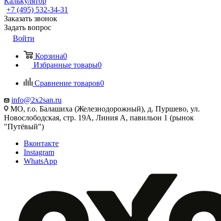
Калькулятор
+7 (495) 532‑34‑31
Заказать звонок
Задать вопрос
Войти
Корзина
0
Избранные товары
0
Сравнение товаров
0
info@2x2san.ru
МО, г.о. Балашиха (Железнодорожный), д. Пуршево, ул.
Новослободская, стр. 19А, Линия А, павильон 1 (рынок
"Путёвый")
Вконтакте
Instagram
WhatsApp