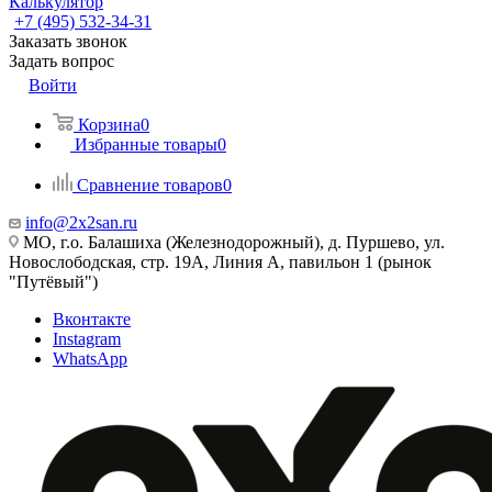
Калькулятор
+7 (495) 532‑34‑31
Заказать звонок
Задать вопрос
Войти
Корзина
0
Избранные товары
0
Сравнение товаров
0
info@2x2san.ru
МО, г.о. Балашиха (Железнодорожный), д. Пуршево, ул.
Новослободская, стр. 19А, Линия А, павильон 1 (рынок
"Путёвый")
Вконтакте
Instagram
WhatsApp