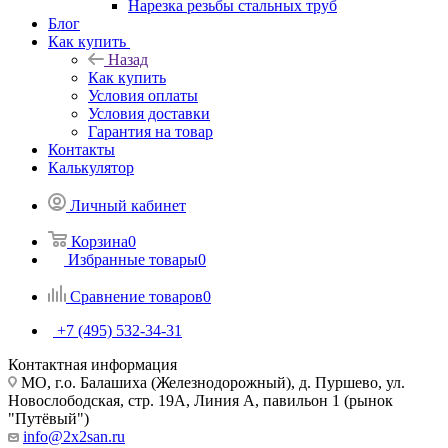
Нарезка резьбы стальных труб
Блог
Как купить
Назад
Как купить
Условия оплаты
Условия доставки
Гарантия на товар
Контакты
Калькулятор
Личный кабинет
Корзина
0
Избранные товары
0
Сравнение товаров
0
+7 (495) 532‑34‑31
Контактная информация
МО, г.о. Балашиха (Железнодорожный), д. Пуршево, ул.
Новослободская, стр. 19А, Линия А, павильон 1 (рынок
"Путёвый")
info@2x2san.ru