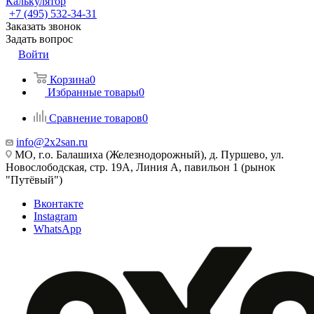
Калькулятор
+7 (495) 532‑34‑31
Заказать звонок
Задать вопрос
Войти
Корзина
0
Избранные товары
0
Сравнение товаров
0
info@2x2san.ru
МО, г.о. Балашиха (Железнодорожный), д. Пуршево, ул.
Новослободская, стр. 19А, Линия А, павильон 1 (рынок
"Путёвый")
Вконтакте
Instagram
WhatsApp