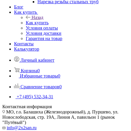
Нарезка резьбы стальных труб
Блог
Как купить
Назад
Как купить
Условия оплаты
Условия доставки
Гарантия на товар
Контакты
Калькулятор
Личный кабинет
Корзина
0
Избранные товары
0
Сравнение товаров
0
+7 (495) 532‑34‑31
Контактная информация
МО, г.о. Балашиха (Железнодорожный), д. Пуршево, ул.
Новослободская, стр. 19А, Линия А, павильон 1 (рынок
"Путёвый")
info@2x2san.ru