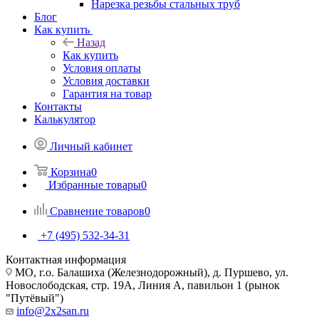
Нарезка резьбы стальных труб
Блог
Как купить
Назад
Как купить
Условия оплаты
Условия доставки
Гарантия на товар
Контакты
Калькулятор
Личный кабинет
Корзина
0
Избранные товары
0
Сравнение товаров
0
+7 (495) 532‑34‑31
Контактная информация
МО, г.о. Балашиха (Железнодорожный), д. Пуршево, ул.
Новослободская, стр. 19А, Линия А, павильон 1 (рынок
"Путёвый")
info@2x2san.ru