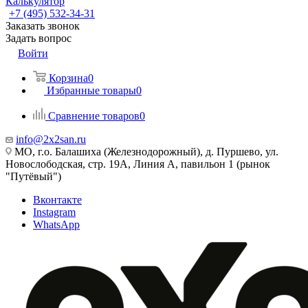
Калькулятор
+7 (495) 532‑34‑31
Заказать звонок
Задать вопрос
Войти
Корзина
0
Избранные товары
0
Сравнение товаров
0
info@2x2san.ru
МО, г.о. Балашиха (Железнодорожный), д. Пуршево, ул.
Новослободская, стр. 19А, Линия А, павильон 1 (рынок
"Путёвый")
Вконтакте
Instagram
WhatsApp