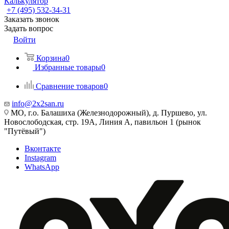
Калькулятор
+7 (495) 532‑34‑31
Заказать звонок
Задать вопрос
Войти
Корзина
0
Избранные товары
0
Сравнение товаров
0
info@2x2san.ru
МО, г.о. Балашиха (Железнодорожный), д. Пуршево, ул.
Новослободская, стр. 19А, Линия А, павильон 1 (рынок
"Путёвый")
Вконтакте
Instagram
WhatsApp