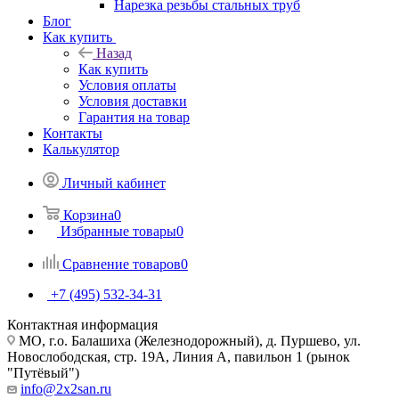
Нарезка резьбы стальных труб
Блог
Как купить
Назад
Как купить
Условия оплаты
Условия доставки
Гарантия на товар
Контакты
Калькулятор
Личный кабинет
Корзина
0
Избранные товары
0
Сравнение товаров
0
+7 (495) 532‑34‑31
Контактная информация
МО, г.о. Балашиха (Железнодорожный), д. Пуршево, ул.
Новослободская, стр. 19А, Линия А, павильон 1 (рынок
"Путёвый")
info@2x2san.ru