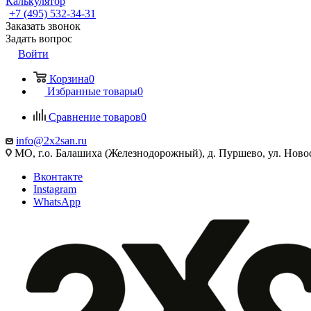
Калькулятор
+7 (495) 532‑34‑31
Заказать звонок
Задать вопрос
Войти
Корзина
0
Избранные товары
0
Сравнение товаров
0
info@2x2san.ru
МО, г.о. Балашиха (Железнодорожный), д. Пуршево, ул. Новос
Вконтакте
Instagram
WhatsApp