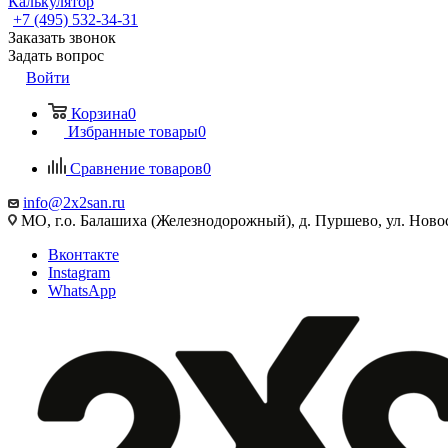
Калькулятор
+7 (495) 532‑34‑31
Заказать звонок
Задать вопрос
Войти
Корзина
0
Избранные товары
0
Сравнение товаров
0
info@2x2san.ru
МО, г.о. Балашиха (Железнодорожный), д. Пуршево, ул. Новос
Вконтакте
Instagram
WhatsApp