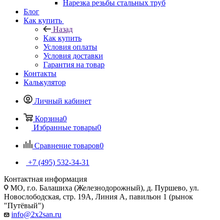
Нарезка резьбы стальных труб
Блог
Как купить
Назад
Как купить
Условия оплаты
Условия доставки
Гарантия на товар
Контакты
Калькулятор
Личный кабинет
Корзина
0
Избранные товары
0
Сравнение товаров
0
+7 (495) 532‑34‑31
Контактная информация
МО, г.о. Балашиха (Железнодорожный), д. Пуршево, ул.
Новослободская, стр. 19А, Линия А, павильон 1 (рынок
"Путёвый")
info@2x2san.ru