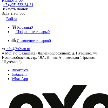
Калькулятор
+7 (495) 532‑34‑31
Заказать звонок
Задать вопрос
Войти
Корзина
0
Избранные товары
0
Сравнение товаров
0
info@2x2san.ru
МО, г.о. Балашиха (Железнодорожный), д. Пуршево, ул.
Новослободская, стр. 19А, Линия А, павильон 1 (рынок
"Путёвый")
Вконтакте
Instagram
WhatsApp