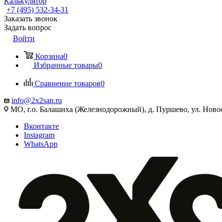
Калькулятор
+7 (495) 532‑34‑31
Заказать звонок
Задать вопрос
Войти
Корзина
0
Избранные товары
0
Сравнение товаров
0
info@2x2san.ru
МО, г.о. Балашиха (Железнодорожный), д. Пуршево, ул. Новос
Вконтакте
Instagram
WhatsApp