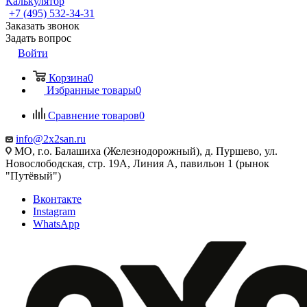
Калькулятор
+7 (495) 532‑34‑31
Заказать звонок
Задать вопрос
Войти
Корзина
0
Избранные товары
0
Сравнение товаров
0
info@2x2san.ru
МО, г.о. Балашиха (Железнодорожный), д. Пуршево, ул.
Новослободская, стр. 19А, Линия А, павильон 1 (рынок
"Путёвый")
Вконтакте
Instagram
WhatsApp