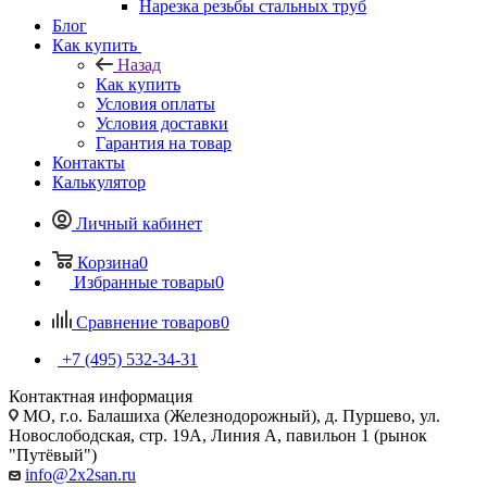
Нарезка резьбы стальных труб
Блог
Как купить
Назад
Как купить
Условия оплаты
Условия доставки
Гарантия на товар
Контакты
Калькулятор
Личный кабинет
Корзина
0
Избранные товары
0
Сравнение товаров
0
+7 (495) 532‑34‑31
Контактная информация
МО, г.о. Балашиха (Железнодорожный), д. Пуршево, ул.
Новослободская, стр. 19А, Линия А, павильон 1 (рынок
"Путёвый")
info@2x2san.ru