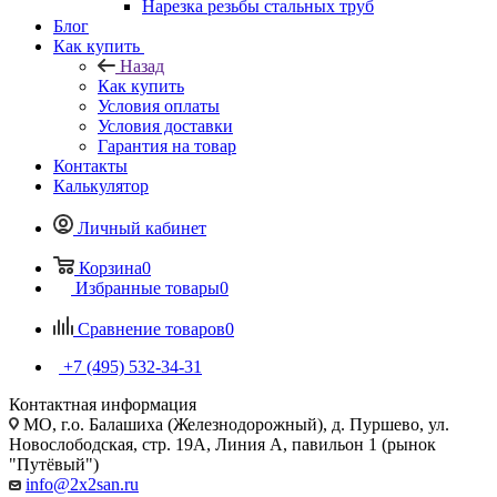
Нарезка резьбы стальных труб
Блог
Как купить
Назад
Как купить
Условия оплаты
Условия доставки
Гарантия на товар
Контакты
Калькулятор
Личный кабинет
Корзина
0
Избранные товары
0
Сравнение товаров
0
+7 (495) 532‑34‑31
Контактная информация
МО, г.о. Балашиха (Железнодорожный), д. Пуршево, ул.
Новослободская, стр. 19А, Линия А, павильон 1 (рынок
"Путёвый")
info@2x2san.ru