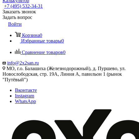
Калькулятор
+7 (495) 532‑34‑31
Заказать звонок
Задать вопрос
Войти
Корзина
0
Избранные товары
0
Сравнение товаров
0
info@2x2san.ru
МО, г.о. Балашиха (Железнодорожный), д. Пуршево, ул.
Новослободская, стр. 19А, Линия А, павильон 1 (рынок
"Путёвый")
Вконтакте
Instagram
WhatsApp