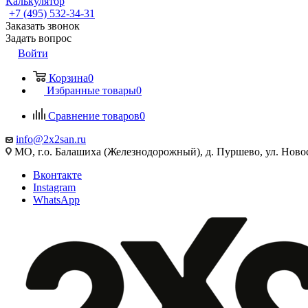
Калькулятор
+7 (495) 532‑34‑31
Заказать звонок
Задать вопрос
Войти
Корзина
0
Избранные товары
0
Сравнение товаров
0
info@2x2san.ru
МО, г.о. Балашиха (Железнодорожный), д. Пуршево, ул. Новос
Вконтакте
Instagram
WhatsApp