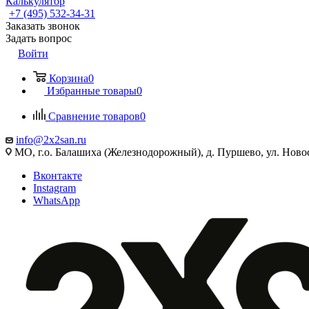
Калькулятор
+7 (495) 532‑34‑31
Заказать звонок
Задать вопрос
Войти
Корзина
0
Избранные товары
0
Сравнение товаров
0
info@2x2san.ru
МО, г.о. Балашиха (Железнодорожный), д. Пуршево, ул. Новос
Вконтакте
Instagram
WhatsApp