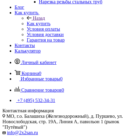
Нарезка резьбы стальных труб
Блог
Как купить
Назад
Как купить
Условия оплаты
Условия доставки
Гарантия на товар
Контакты
Калькулятор
Личный кабинет
Корзина
0
Избранные товары
0
Сравнение товаров
0
+7 (495) 532‑34‑31
Контактная информация
МО, г.о. Балашиха (Железнодорожный), д. Пуршево, ул.
Новослободская, стр. 19А, Линия А, павильон 1 (рынок
"Путёвый")
info@2x2san.ru