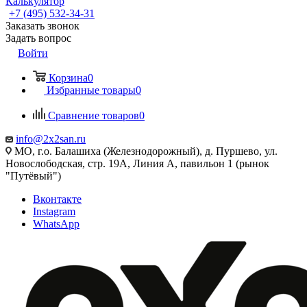
Калькулятор
+7 (495) 532‑34‑31
Заказать звонок
Задать вопрос
Войти
Корзина
0
Избранные товары
0
Сравнение товаров
0
info@2x2san.ru
МО, г.о. Балашиха (Железнодорожный), д. Пуршево, ул.
Новослободская, стр. 19А, Линия А, павильон 1 (рынок
"Путёвый")
Вконтакте
Instagram
WhatsApp