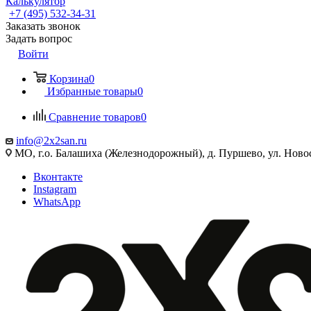
Калькулятор
+7 (495) 532‑34‑31
Заказать звонок
Задать вопрос
Войти
Корзина
0
Избранные товары
0
Сравнение товаров
0
info@2x2san.ru
МО, г.о. Балашиха (Железнодорожный), д. Пуршево, ул. Новос
Вконтакте
Instagram
WhatsApp