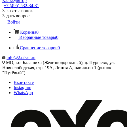
Калькулятор
+7 (495) 532‑34‑31
Заказать звонок
Задать вопрос
Войти
Корзина
0
Избранные товары
0
Сравнение товаров
0
info@2x2san.ru
МО, г.о. Балашиха (Железнодорожный), д. Пуршево, ул.
Новослободская, стр. 19А, Линия А, павильон 1 (рынок
"Путёвый")
Вконтакте
Instagram
WhatsApp