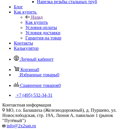
Нарезка резьбы стальных труб
Блог
Как купить
Назад
Как купить
Условия оплаты
Условия доставки
Гарантия на товар
Контакты
Калькулятор
Личный кабинет
Корзина
0
Избранные товары
0
Сравнение товаров
0
+7 (495) 532‑34‑31
Контактная информация
МО, г.о. Балашиха (Железнодорожный), д. Пуршево, ул.
Новослободская, стр. 19А, Линия А, павильон 1 (рынок
"Путёвый")
info@2x2san.ru