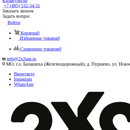
Калькулятор
+7 (495) 532‑34‑31
Заказать звонок
Задать вопрос
Войти
Корзина
0
Избранные товары
0
Сравнение товаров
0
info@2x2san.ru
МО, г.о. Балашиха (Железнодорожный), д. Пуршево, ул. Новос
Вконтакте
Instagram
WhatsApp