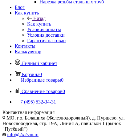
Нарезка резьбы стальных труб
Блог
Как купить
Назад
Как купить
Условия оплаты
Условия доставки
Гарантия на товар
Контакты
Калькулятор
Личный кабинет
Корзина
0
Избранные товары
0
Сравнение товаров
0
+7 (495) 532‑34‑31
Контактная информация
МО, г.о. Балашиха (Железнодорожный), д. Пуршево, ул.
Новослободская, стр. 19А, Линия А, павильон 1 (рынок
"Путёвый")
info@2x2san.ru