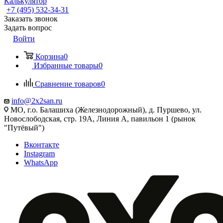
Калькулятор
+7 (495) 532‑34‑31
Заказать звонок
Задать вопрос
Войти
Корзина
0
Избранные товары
0
Сравнение товаров
0
info@2x2san.ru
МО, г.о. Балашиха (Железнодорожный), д. Пуршево, ул.
Новослободская, стр. 19А, Линия А, павильон 1 (рынок
"Путёвый")
Вконтакте
Instagram
WhatsApp