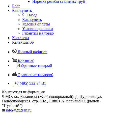
Нарезка резьбы стальных труб
Блог
Как купить
Назад
Как купить
Условия оплаты
Условия доставки
Гарантия на товар
Контакты
Калькулятор
Личный кабинет
Корзина
0
Избранные товары
0
Сравнение товаров
0
+7 (495) 532‑34‑31
Контактная информация
МО, г.о. Балашиха (Железнодорожный), д. Пуршево, ул.
Новослободская, стр. 19А, Линия А, павильон 1 (рынок
"Путёвый")
info@2x2san.ru