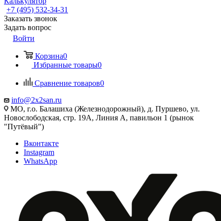
Калькулятор
+7 (495) 532‑34‑31
Заказать звонок
Задать вопрос
Войти
Корзина
0
Избранные товары
0
Сравнение товаров
0
info@2x2san.ru
МО, г.о. Балашиха (Железнодорожный), д. Пуршево, ул.
Новослободская, стр. 19А, Линия А, павильон 1 (рынок
"Путёвый")
Вконтакте
Instagram
WhatsApp