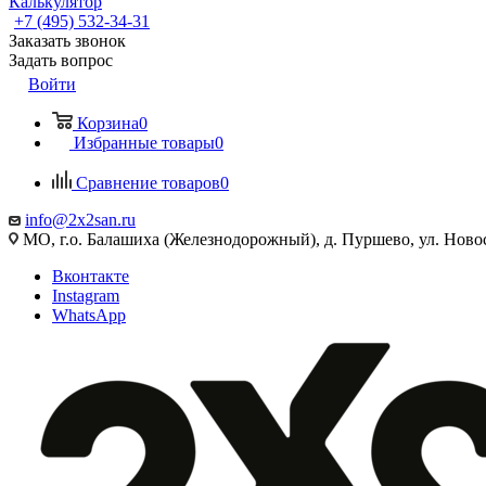
Калькулятор
+7 (495) 532‑34‑31
Заказать звонок
Задать вопрос
Войти
Корзина
0
Избранные товары
0
Сравнение товаров
0
info@2x2san.ru
МО, г.о. Балашиха (Железнодорожный), д. Пуршево, ул. Новос
Вконтакте
Instagram
WhatsApp