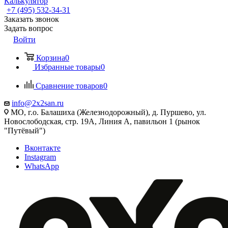
Калькулятор
+7 (495) 532‑34‑31
Заказать звонок
Задать вопрос
Войти
Корзина
0
Избранные товары
0
Сравнение товаров
0
info@2x2san.ru
МО, г.о. Балашиха (Железнодорожный), д. Пуршево, ул.
Новослободская, стр. 19А, Линия А, павильон 1 (рынок
"Путёвый")
Вконтакте
Instagram
WhatsApp