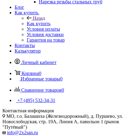
Нарезка резьбы стальных труб
Блог
Как купить
Назад
Как купить
Условия оплаты
Условия доставки
Гарантия на товар
Контакты
Калькулятор
Личный кабинет
Корзина
0
Избранные товары
0
Сравнение товаров
0
+7 (495) 532‑34‑31
Контактная информация
МО, г.о. Балашиха (Железнодорожный), д. Пуршево, ул.
Новослободская, стр. 19А, Линия А, павильон 1 (рынок
"Путёвый")
info@2x2san.ru