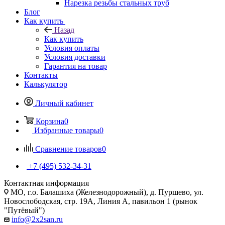
Нарезка резьбы стальных труб
Блог
Как купить
Назад
Как купить
Условия оплаты
Условия доставки
Гарантия на товар
Контакты
Калькулятор
Личный кабинет
Корзина
0
Избранные товары
0
Сравнение товаров
0
+7 (495) 532‑34‑31
Контактная информация
МО, г.о. Балашиха (Железнодорожный), д. Пуршево, ул.
Новослободская, стр. 19А, Линия А, павильон 1 (рынок
"Путёвый")
info@2x2san.ru