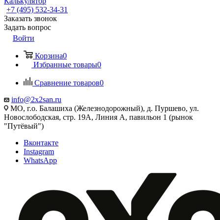
Калькулятор
+7 (495) 532‑34‑31
Заказать звонок
Задать вопрос
Войти
Корзина
0
Избранные товары
0
Сравнение товаров
0
info@2x2san.ru
МО, г.о. Балашиха (Железнодорожный), д. Пуршево, ул.
Новослободская, стр. 19А, Линия А, павильон 1 (рынок
"Путёвый")
Вконтакте
Instagram
WhatsApp