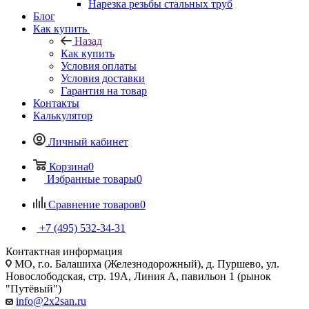
Нарезка резьбы стальных труб
Блог
Как купить
Назад
Как купить
Условия оплаты
Условия доставки
Гарантия на товар
Контакты
Калькулятор
Личный кабинет
Корзина
0
Избранные товары
0
Сравнение товаров
0
+7 (495) 532‑34‑31
Контактная информация
МО, г.о. Балашиха (Железнодорожный), д. Пуршево, ул.
Новослободская, стр. 19А, Линия А, павильон 1 (рынок
"Путёвый")
info@2x2san.ru