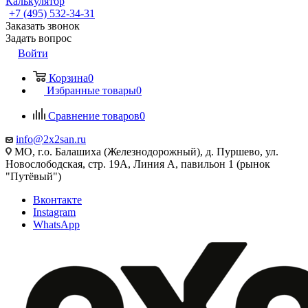
Калькулятор
+7 (495) 532‑34‑31
Заказать звонок
Задать вопрос
Войти
Корзина
0
Избранные товары
0
Сравнение товаров
0
info@2x2san.ru
МО, г.о. Балашиха (Железнодорожный), д. Пуршево, ул.
Новослободская, стр. 19А, Линия А, павильон 1 (рынок
"Путёвый")
Вконтакте
Instagram
WhatsApp