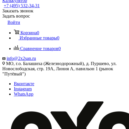
Калькулятор
+7 (495) 532‑34‑31
Заказать звонок
Задать вопрос
Войти
Корзина
0
Избранные товары
0
Сравнение товаров
0
info@2x2san.ru
МО, г.о. Балашиха (Железнодорожный), д. Пуршево, ул.
Новослободская, стр. 19А, Линия А, павильон 1 (рынок
"Путёвый")
Вконтакте
Instagram
WhatsApp