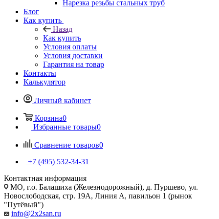
Нарезка резьбы стальных труб
Блог
Как купить
Назад
Как купить
Условия оплаты
Условия доставки
Гарантия на товар
Контакты
Калькулятор
Личный кабинет
Корзина
0
Избранные товары
0
Сравнение товаров
0
+7 (495) 532‑34‑31
Контактная информация
МО, г.о. Балашиха (Железнодорожный), д. Пуршево, ул.
Новослободская, стр. 19А, Линия А, павильон 1 (рынок
"Путёвый")
info@2x2san.ru