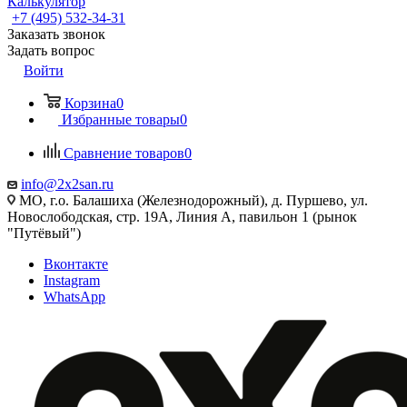
Калькулятор
+7 (495) 532‑34‑31
Заказать звонок
Задать вопрос
Войти
Корзина
0
Избранные товары
0
Сравнение товаров
0
info@2x2san.ru
МО, г.о. Балашиха (Железнодорожный), д. Пуршево, ул.
Новослободская, стр. 19А, Линия А, павильон 1 (рынок
"Путёвый")
Вконтакте
Instagram
WhatsApp