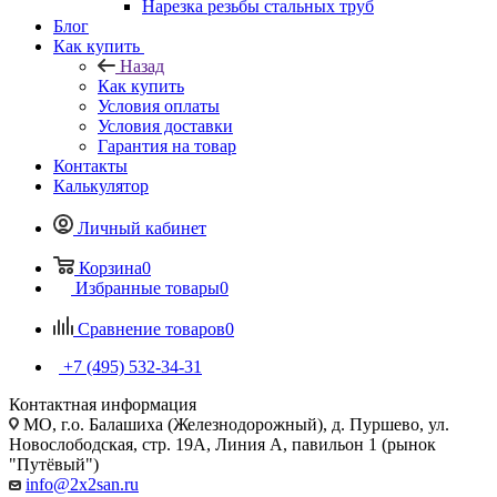
Нарезка резьбы стальных труб
Блог
Как купить
Назад
Как купить
Условия оплаты
Условия доставки
Гарантия на товар
Контакты
Калькулятор
Личный кабинет
Корзина
0
Избранные товары
0
Сравнение товаров
0
+7 (495) 532‑34‑31
Контактная информация
МО, г.о. Балашиха (Железнодорожный), д. Пуршево, ул.
Новослободская, стр. 19А, Линия А, павильон 1 (рынок
"Путёвый")
info@2x2san.ru