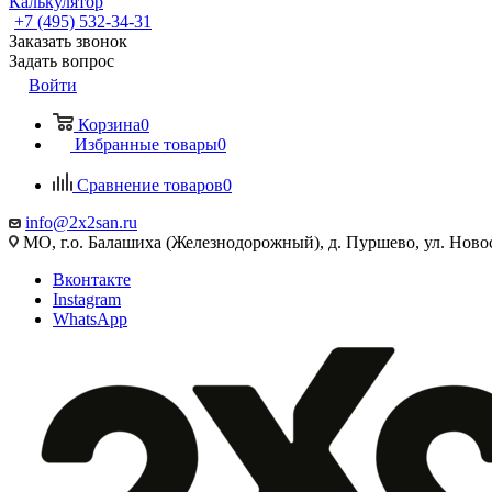
Калькулятор
+7 (495) 532‑34‑31
Заказать звонок
Задать вопрос
Войти
Корзина
0
Избранные товары
0
Сравнение товаров
0
info@2x2san.ru
МО, г.о. Балашиха (Железнодорожный), д. Пуршево, ул. Новос
Вконтакте
Instagram
WhatsApp