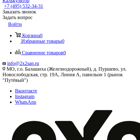
Калькулятор
+7 (495) 532‑34‑31
Заказать звонок
Задать вопрос
Войти
Корзина
0
Избранные товары
0
Сравнение товаров
0
info@2x2san.ru
МО, г.о. Балашиха (Железнодорожный), д. Пуршево, ул.
Новослободская, стр. 19А, Линия А, павильон 1 (рынок
"Путёвый")
Вконтакте
Instagram
WhatsApp