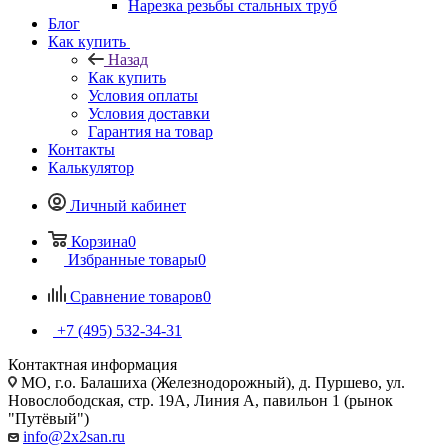
Нарезка резьбы стальных труб
Блог
Как купить
Назад
Как купить
Условия оплаты
Условия доставки
Гарантия на товар
Контакты
Калькулятор
Личный кабинет
Корзина
0
Избранные товары
0
Сравнение товаров
0
+7 (495) 532‑34‑31
Контактная информация
МО, г.о. Балашиха (Железнодорожный), д. Пуршево, ул.
Новослободская, стр. 19А, Линия А, павильон 1 (рынок
"Путёвый")
info@2x2san.ru