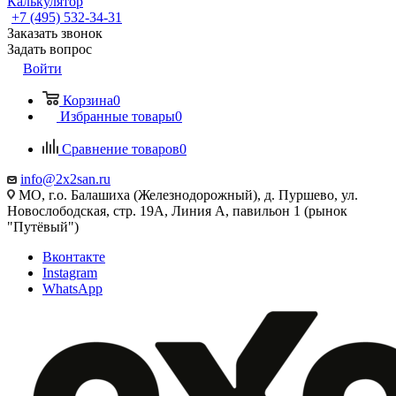
Калькулятор
+7 (495) 532‑34‑31
Заказать звонок
Задать вопрос
Войти
Корзина
0
Избранные товары
0
Сравнение товаров
0
info@2x2san.ru
МО, г.о. Балашиха (Железнодорожный), д. Пуршево, ул.
Новослободская, стр. 19А, Линия А, павильон 1 (рынок
"Путёвый")
Вконтакте
Instagram
WhatsApp