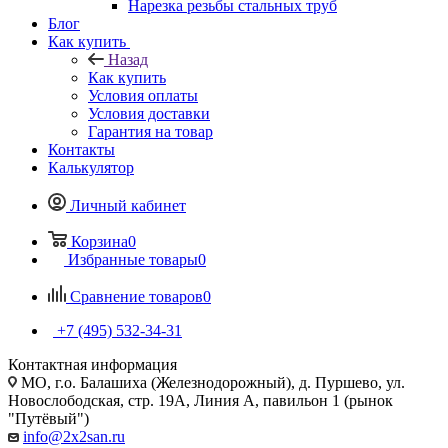
Нарезка резьбы стальных труб
Блог
Как купить
Назад
Как купить
Условия оплаты
Условия доставки
Гарантия на товар
Контакты
Калькулятор
Личный кабинет
Корзина
0
Избранные товары
0
Сравнение товаров
0
+7 (495) 532‑34‑31
Контактная информация
МО, г.о. Балашиха (Железнодорожный), д. Пуршево, ул.
Новослободская, стр. 19А, Линия А, павильон 1 (рынок
"Путёвый")
info@2x2san.ru