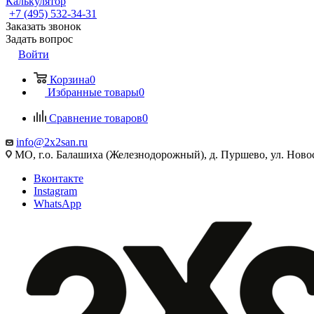
Калькулятор
+7 (495) 532‑34‑31
Заказать звонок
Задать вопрос
Войти
Корзина
0
Избранные товары
0
Сравнение товаров
0
info@2x2san.ru
МО, г.о. Балашиха (Железнодорожный), д. Пуршево, ул. Новос
Вконтакте
Instagram
WhatsApp