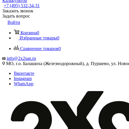
Калькулятор
+7 (495) 532‑34‑31
Заказать звонок
Задать вопрос
Войти
Корзина
0
Избранные товары
0
Сравнение товаров
0
info@2x2san.ru
МО, г.о. Балашиха (Железнодорожный), д. Пуршево, ул. Новос
Вконтакте
Instagram
WhatsApp