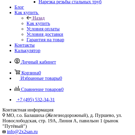
Нарезка резьбы стальных труб
Блог
Как купить
Назад
Как купить
Условия оплаты
Условия доставки
Гарантия на товар
Контакты
Калькулятор
Личный кабинет
Корзина
0
Избранные товары
0
Сравнение товаров
0
+7 (495) 532‑34‑31
Контактная информация
МО, г.о. Балашиха (Железнодорожный), д. Пуршево, ул.
Новослободская, стр. 19А, Линия А, павильон 1 (рынок
"Путёвый")
info@2x2san.ru