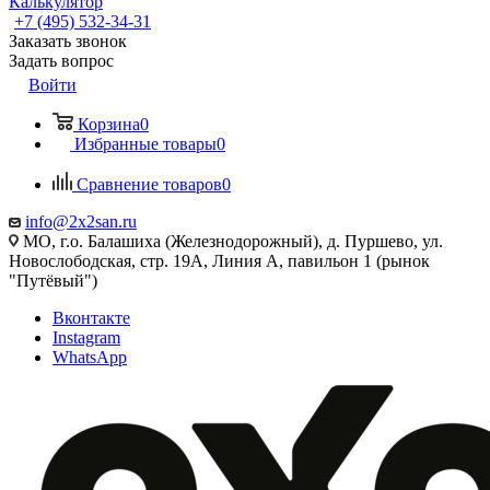
Калькулятор
+7 (495) 532‑34‑31
Заказать звонок
Задать вопрос
Войти
Корзина
0
Избранные товары
0
Сравнение товаров
0
info@2x2san.ru
МО, г.о. Балашиха (Железнодорожный), д. Пуршево, ул.
Новослободская, стр. 19А, Линия А, павильон 1 (рынок
"Путёвый")
Вконтакте
Instagram
WhatsApp