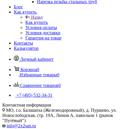
Нарезка резьбы стальных труб
Блог
Как купить
Назад
Как купить
Условия оплаты
Условия доставки
Гарантия на товар
Контакты
Калькулятор
Личный кабинет
Корзина
0
Избранные товары
0
Сравнение товаров
0
+7 (495) 532‑34‑31
Контактная информация
МО, г.о. Балашиха (Железнодорожный), д. Пуршево, ул.
Новослободская, стр. 19А, Линия А, павильон 1 (рынок
"Путёвый")
info@2x2san.ru