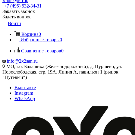
Калькулятор
+7 (495) 532‑34‑31
Заказать звонок
Задать вопрос
Войти
Корзина
0
Избранные товары
0
Сравнение товаров
0
info@2x2san.ru
МО, г.о. Балашиха (Железнодорожный), д. Пуршево, ул.
Новослободская, стр. 19А, Линия А, павильон 1 (рынок
"Путёвый")
Вконтакте
Instagram
WhatsApp