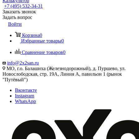
Калькулятор
+7 (495) 532‑34‑31
Заказать звонок
Задать вопрос
Войти
Корзина
0
Избранные товары
0
Сравнение товаров
0
info@2x2san.ru
МО, г.о. Балашиха (Железнодорожный), д. Пуршево, ул.
Новослободская, стр. 19А, Линия А, павильон 1 (рынок
"Путёвый")
Вконтакте
Instagram
WhatsApp