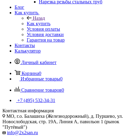
Нарезка резьбы стальных труб
Блог
Как купить
Назад
Как купить
Условия оплаты
Условия доставки
Гарантия на товар
Контакты
Калькулятор
Личный кабинет
Корзина
0
Избранные товары
0
Сравнение товаров
0
+7 (495) 532‑34‑31
Контактная информация
МО, г.о. Балашиха (Железнодорожный), д. Пуршево, ул.
Новослободская, стр. 19А, Линия А, павильон 1 (рынок
"Путёвый")
info@2x2san.ru