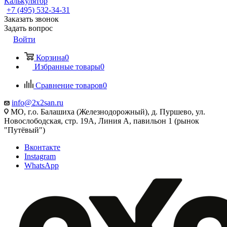
Калькулятор
+7 (495) 532‑34‑31
Заказать звонок
Задать вопрос
Войти
Корзина
0
Избранные товары
0
Сравнение товаров
0
info@2x2san.ru
МО, г.о. Балашиха (Железнодорожный), д. Пуршево, ул.
Новослободская, стр. 19А, Линия А, павильон 1 (рынок
"Путёвый")
Вконтакте
Instagram
WhatsApp