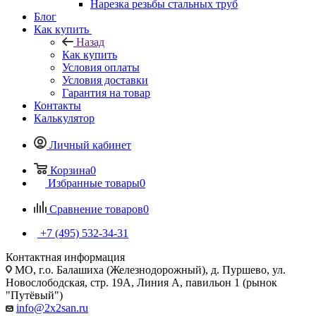
Нарезка резьбы стальных труб
Блог
Как купить
Назад
Как купить
Условия оплаты
Условия доставки
Гарантия на товар
Контакты
Калькулятор
Личный кабинет
Корзина
0
Избранные товары
0
Сравнение товаров
0
+7 (495) 532‑34‑31
Контактная информация
МО, г.о. Балашиха (Железнодорожный), д. Пуршево, ул.
Новослободская, стр. 19А, Линия А, павильон 1 (рынок
"Путёвый")
info@2x2san.ru