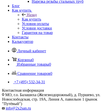
Нарезка резьбы стальных труб
Блог
Как купить
Назад
Как купить
Условия оплаты
Условия доставки
Гарантия на товар
Контакты
Калькулятор
Личный кабинет
Корзина
0
Избранные товары
0
Сравнение товаров
0
+7 (495) 532‑34‑31
Контактная информация
МО, г.о. Балашиха (Железнодорожный), д. Пуршево, ул.
Новослободская, стр. 19А, Линия А, павильон 1 (рынок
"Путёвый")
info@2x2san.ru