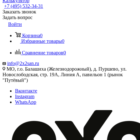
Калькулятор
+7 (495) 532‑34‑31
Заказать звонок
Задать вопрос
Войти
Корзина
0
Избранные товары
0
Сравнение товаров
0
info@2x2san.ru
МО, г.о. Балашиха (Железнодорожный), д. Пуршево, ул.
Новослободская, стр. 19А, Линия А, павильон 1 (рынок
"Путёвый")
Вконтакте
Instagram
WhatsApp